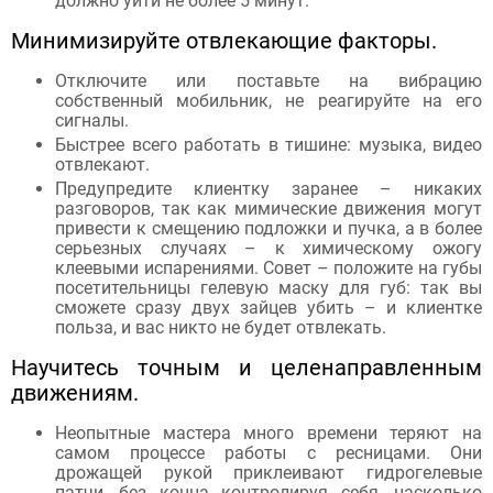
должно уйти не более 5 минут.
Минимизируйте отвлекающие факторы.
Отключите или поставьте на вибрацию
собственный мобильник, не реагируйте на его
сигналы.
Быстрее всего работать в тишине: музыка, видео
отвлекают.
Предупредите клиентку заранее – никаких
разговоров, так как мимические движения могут
привести к смещению подложки и пучка, а в более
серьезных случаях – к химическому ожогу
клеевыми испарениями. Совет – положите на губы
посетительницы гелевую маску для губ: так вы
сможете сразу двух зайцев убить – и клиентке
польза, и вас никто не будет отвлекать.
Научитесь точным и целенаправленным
движениям.
Неопытные мастера много времени теряют на
самом процессе работы с ресницами. Они
дрожащей рукой приклеивают гидрогелевые
патчи, без конца контролируя себя, насколько