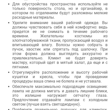
Для обустройства пространства используйте не
только поверхность стола, но и органайзер, в
котором по отделениям будут разложены мелкие
расходные материалы.
Уделите внимание вашей рабочей одежде. Вы
должны чувствовать себя в ней комфортно: ведь
придется ее не снимать в течение рабочего
времени. Желательны костюмы из
хлопчатобумажной ткани, пропускающей воздух и
впитывающей влагу. Волосы нужно собрать в
пучок, хвостик или спрятать под шапочку. При
этом форма должна выглядеть аккуратно и
привлекательно. Клиент не будет доверять
мастеру, который одет в мятый халат, да еще и с
пятнами.
Отрегулируйте расположение и высоту рабочей
кушетки и кресла, чтобы при проведении
процедуры ваша спина не болела и не уставала.
Обеспечьте максимально подходящее освещение:
лампа не должна мигать и давать лишние блики,
это излишне нагружает сетчатку глаза.
Предпочтение отдавайте лампам с холодным
светом (лучше взять светодиодную).
Подберите правильную подушку для клиентки.