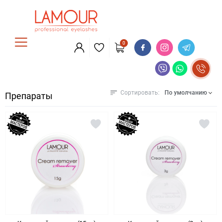
0
Сортировать:
По умолчанию
Препараты
По умолчанию
Название (А - Я)
Название (Я - А)
Цена (низкая > высокая)
Цена (высокая > низкая)
Рейтинг (начиная с высокого)
Рейтинг (начиная с низкого)