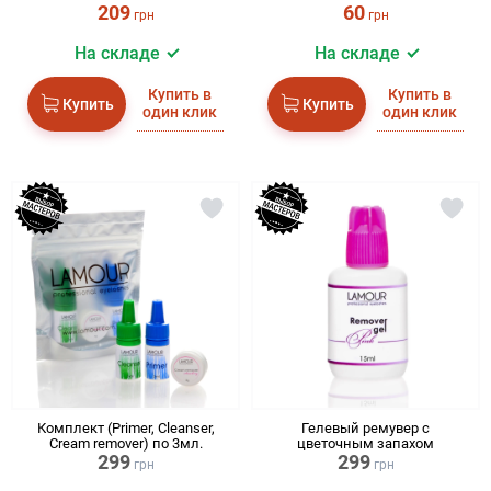
209
60
грн
грн
На складе
На складе
Купить в
Купить в
Купить
Купить
один клик
один клик
Комплект (Primer, Cleanser,
Гелевый ремувер с
Cream remover) по 3мл.
цветочным запахом
299
299
грн
грн