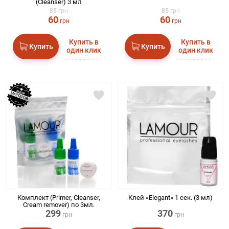
(Cleanser) 3 мл
85
грн
85
грн
60
60
грн
грн
Купить в
Купить в
Купить
Купить
один клик
один клик
Комплект (Primer, Cleanser,
Клей «Elegant» 1 сек. (3 мл)
Cream remover) по 3мл.
299
370
грн
грн