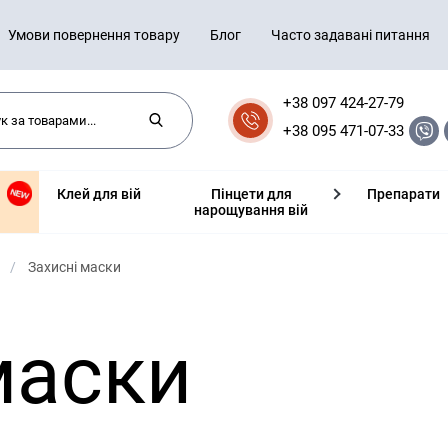
Умови повернення товару
Блог
Часто задавані питання
+38 097 424-27-79
+38 095 471-07-33
Клей для вій
Пінцети для
Препарати
нарощування вій
Захисні маски
маски