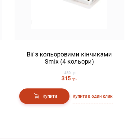
Вії з кольоровими кінчиками
Smix (4 кольори)
450
грн
315
грн
Купити в один клик
Купити