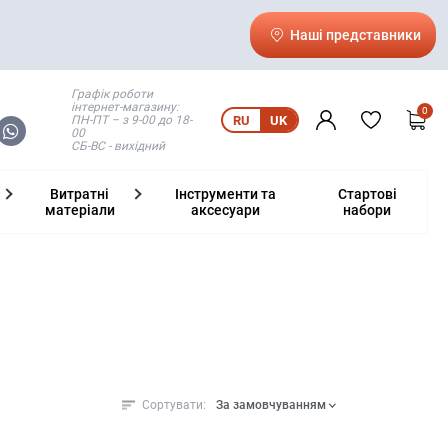
Наші представники
Графік роботи
інтернет-магазину:
0
ПН-ПТ – з 9-00 до 18-
RU
UK
00
СБ-ВС - вихідний
Витратні
Інструменти та
Стартові
матеріали
аксесуари
набори
Сортувати:
За замовчуванням
За замовчуванням