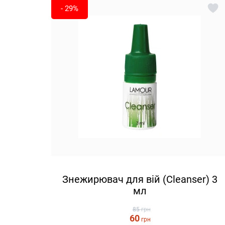
- 29%
Знежирювач для вій (Cleanser) 3
мл
85
грн
60
грн