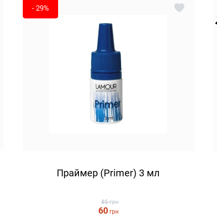
- 29%
Праймер (Primer) 3 мл
85
грн
60
грн