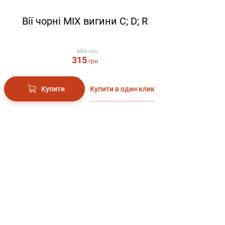
Вії чорні MIX вигини C; D; R
450
грн
315
грн
Купити в один клик
Купити