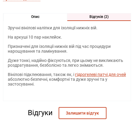
Опис
Відгуків (2)
Зручні вінілові наліпки для ізоляції нижніх вій.
На аркуші 10 пар наклейок.
Призначені для ізоляції нижніх вій під час процедури
нарощування та ламінування.
Дуже тонкі, надійно фіксуються, при цьому не викликають
роздратування, безболісно та легко знімаються.
Вінілові підклеювання, також як, і
гідрогелеві патчі для очей
абсолютно безпечні, комфортні та дуже зручні та у
застосуванні.
Віталіна
09.06.2020
Відгуки
Залишити відгук
Дякую вам!! Так приємно отримувати ваші посилочки!!
Соня
01.06.2020