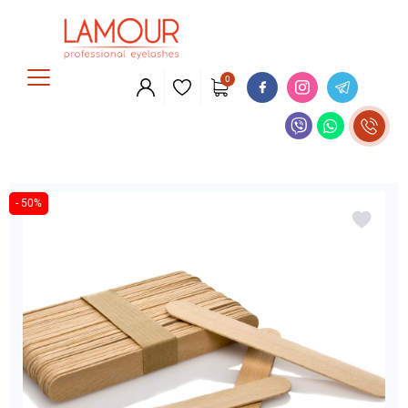
0
- 50%