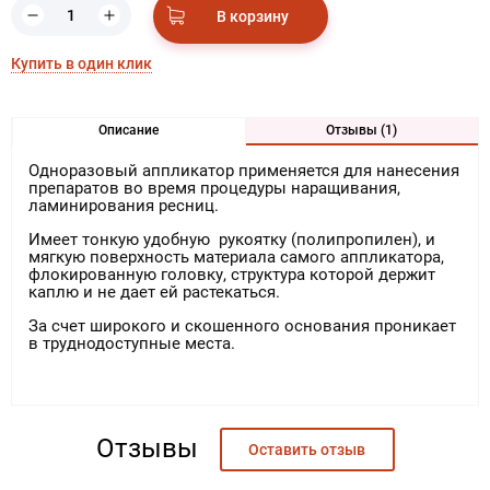
В корзину
Купить в один клик
Описание
Отзывы (1)
Одноразовый аппликатор применяется для нанесения
препаратов во время процедуры наращивания,
ламинирования ресниц.
Имеет тонкую удобную рукоятку (полипропилен), и
мягкую поверхность материала самого аппликатора,
флокированную головку, структура которой держит
каплю и не дает ей растекаться.
За счет широкого и скошенного основания проникает
в труднодоступные места.
Аллочка
27.05.2020
Отзывы
Оставить отзыв
Наношу все только этими аппликаторами, очень удобно и конечно
покупаю реснички от Лямур!! Люблю вас !!