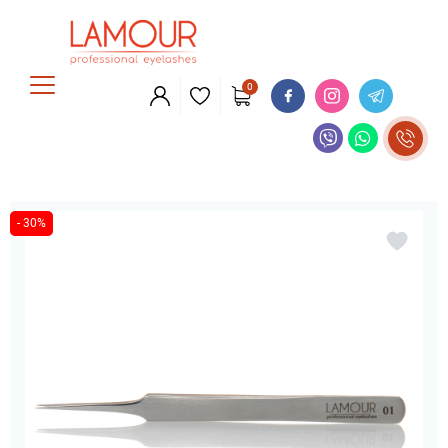
0
- 30%