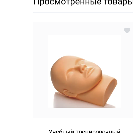
Просмотренные товар
Своим девочкам мы выбираем только лучшее для обу
Учебный тренировочный