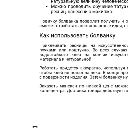
натуральную величину человеческо
Можно проводить обучение татуа
ресниц, нанесению макияжа.
Новичку болванка позволит получить и 
сможет отработать нестандартные идеи, п
Как использовать болванку
Приклеивать ресницы на искусственн
пучками или поштучно. Во всех случаях
водостойкого клея на кончик искусст
материала к натуральной.
Работать придется аккуратно, используя 
чтобы клей не попал на веко. В конце пр
с поверхности изделия. Затем болванку н
Заказать манекен по низкой цене можно
колл-центра. Доставка товара действует п
Вероника
19.05.2020