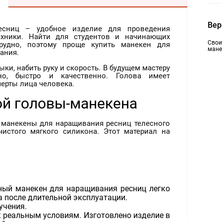
Вер
есниц – удобное изделие для проведения
ехники. Найти для студентов и начинающих
Свои
рудно, поэтому проще купить манекен для
мане
ания.
ки, набить руку и скорость. В будущем мастеру
но, быстро и качественно. Голова имеет
черты лица человека.
й головы-манекена
т манекены для наращивания ресниц телесного
чистого мягкого силикона. Этот материал на
ный манекен для наращивания ресниц легко
а после длительной эксплуатации.
учения.
 реальным условиям. Изготовлено изделие в