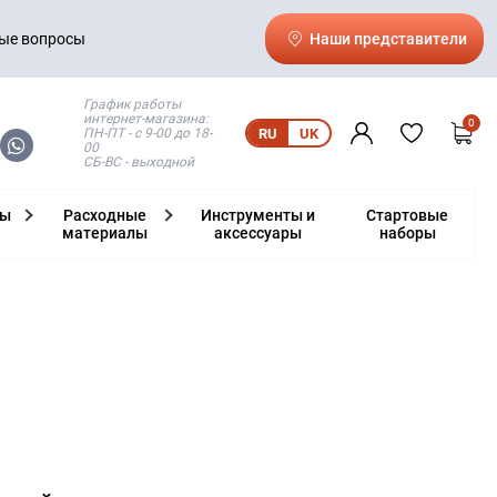
ые вопросы
Наши представители
График работы
интернет-магазина:
0
ПН-ПТ - с 9-00 до 18-
RU
UK
00
СБ-ВС - выходной
ты
Расходные
Инструменты и
Стартовые
материалы
аксессуары
наборы