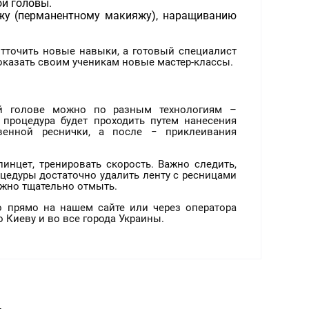
й головы.
жу (перманентному макияжу), наращиванию
отточить новые навыки, а готовый специалист
оказать своим ученикам новые мастер-классы.
ой голове можно по разным технологиям –
 процедура будет проходить путем нанесения
венной реснички, а после − приклеивания
пинцет, тренировать скорость. Важно следить,
оцедуры достаточно удалить ленту с ресницами
ужно тщательно отмыть.
 прямо на нашем сайте или через оператора
о Киеву и во все города Украины.